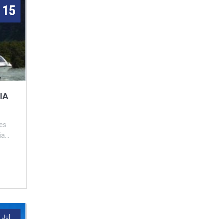
15
IA
tes
a...
Jul