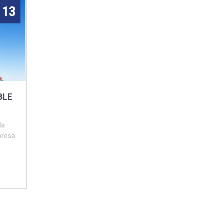
13
BLE
la
presa