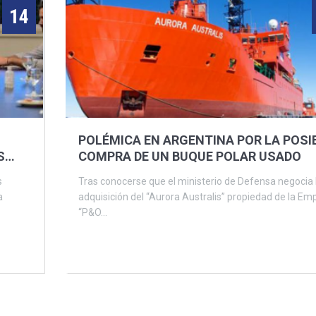
14
POLÉMICA EN ARGENTINA POR LA POSI
S
COMPRA DE UN BUQUE POLAR USADO
s
Tras conocerse que el ministerio de Defensa negocia 
a
adquisición del “Aurora Australis” propiedad de la Em
“P&O...