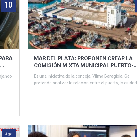
10
PARA
MAR DEL PLATA: PROPONEN CREAR LA
COMISIÓN MIXTA MUNICIPAL PUERTO-
CIUDAD
bajando
Es una iniciativa de la concejal Vilma Baragiola. Se
.
pretende analizar la relación entre el puerto, la ciudad.
Ago