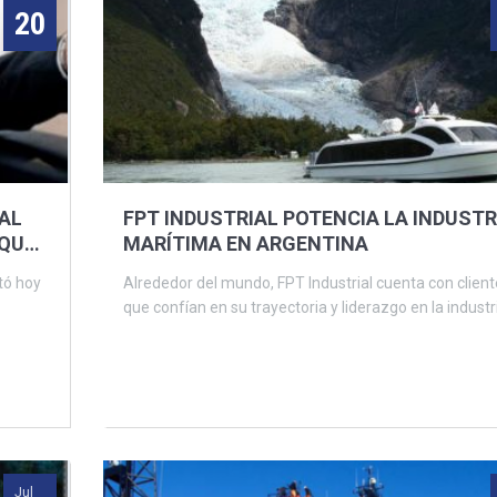
20
AL
FPT INDUSTRIAL POTENCIA LA INDUSTR
UQUES
MARÍTIMA EN ARGENTINA
tó hoy
Alrededor del mundo, FPT Industrial cuenta con clien
que confían en su trayectoria y liderazgo en la industri
Jul