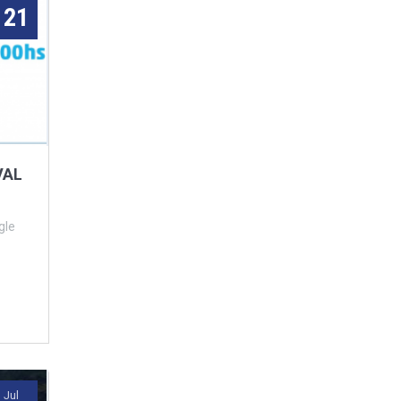
21
VAL
Jul