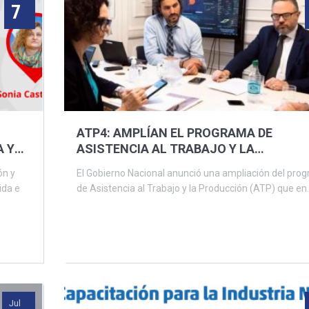
7
ATP4: AMPLÍAN EL PROGRAMA DE
A Y
ASISTENCIA AL TRABAJO Y LA
PRODUCCIÓN CON MÁS BENEFICIOS Y
ón y
El Gobierno Nacional anunció una ampliación del pro
CRÉDITOS A TASA 0%
ida e
de Asistencia al Trabajo y la Producción (ATP) que en..
Jul