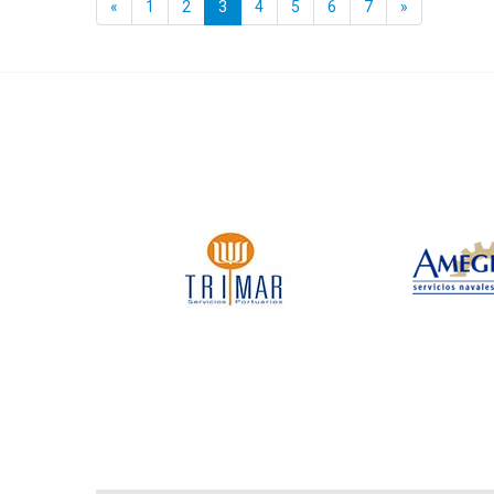
«
1
2
3
4
5
6
7
»