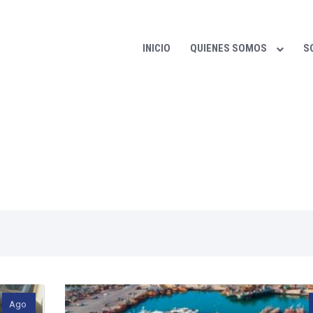
INICIO
QUIENES SOMOS
S
cipales noticias de nuestro sector las puede encon
Ago