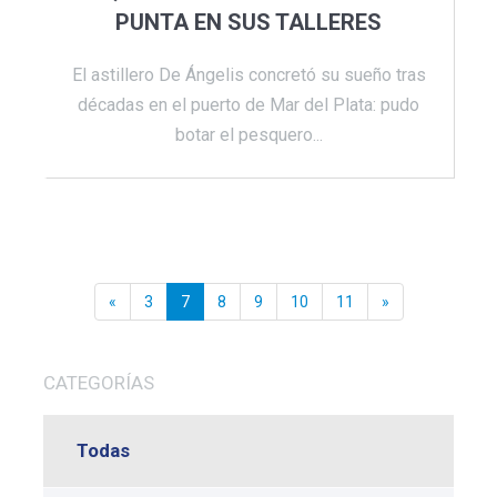
PUNTA EN SUS TALLERES
El astillero De Ángelis concretó su sueño tras
décadas en el puerto de Mar del Plata: pudo
botar el pesquero...
«
3
7
8
9
10
11
»
CATEGORÍAS
Todas