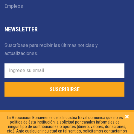
Empleos
NEWSLETTER
Suscríbase para recibir las últimas noticias y
actualizaciones.
SUSCRIBIRSE
×
La Asociación Bonaerense de la Industria Naval comunica que no es
política de ésta institución la solicitud por canales informales de
ningún tipo de contribuciones o aportes (dinero, valores, donaciones,
etc.). Ante cualquier inquietud en tal sentido, solicitamos contactarnos
© 2026 Asociación Bonaerense de la Industria Naval.