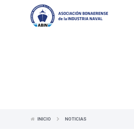
La ABIN ofrece a s
regional e internac
as
INICIO
NOTICIAS