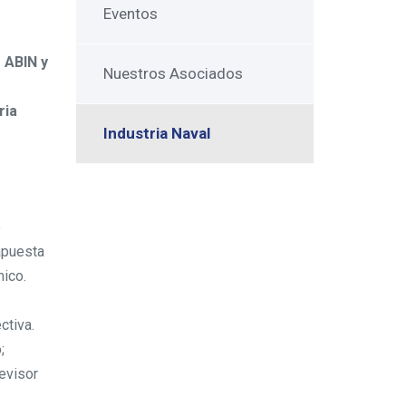
Eventos
 ABIN y
Nuestros Asociados
ria
Industria Naval
e
apuesta
mico.
ctiva.
;
revisor