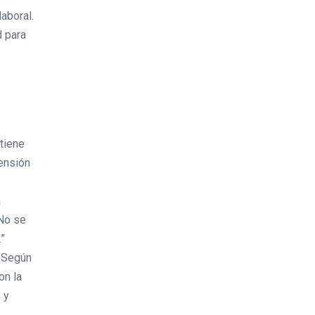
aboral.
d para
 tiene
ensión
a
 No se
”
. Según
on la
 y