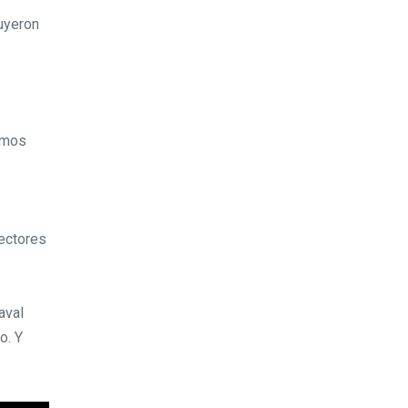
ruyeron
amos
sectores
aval
o. Y