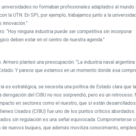
s universidades no formaban profesionales adaptados al mundo l
con la UTN. En SPI, por ejemplo, trabajamos junto a la universida
 innovación.”
o: “Hoy ninguna industria puede ser competitiva sin incorporar
lógico deben estar en el centro de nuestra agenda.”
. Armero planteó una preocupación: “La industria naval argentina
l Estado. Y parece que estamos en un momento donde esa compr
ia es estratégica, se necesita una política de Estado clara que l
“La derogación del CIBU no nos sorprendió, pero es un retroceso.
impacto en sectores como el nuestro, que sí están desarrollados.
 Bienes Usados (CIBU) fue uno de los puntos críticos abordados
sados sin regulación es una señal equivocada. Comprometerse c
ión de nuevos buques, que además moviliza conocimiento, empleo