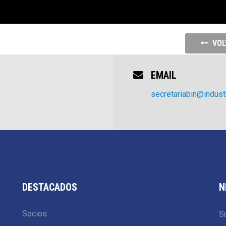
VOL
EMAIL
secretariabin@industr
DESTACADOS
N
Socios
Su