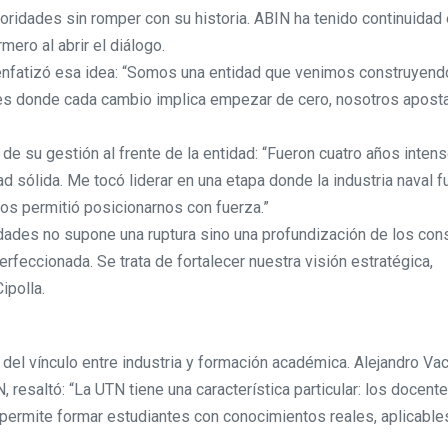
toridades sin romper con su historia. ABIN ha tenido continuidad
mero al abrir el diálogo.
nfatizó esa idea: “Somos una entidad que venimos construyend
ores donde cada cambio implica empezar de cero, nosotros apos
de su gestión al frente de la entidad: “Fueron cuatro años inten
d sólida. Me tocó liderar en una etapa donde la industria naval f
nos permitió posicionarnos con fuerza.”
dades no supone una ruptura sino una profundización de los co
rfeccionada. Se trata de fortalecer nuestra visión estratégica,
ipolla.
 del vínculo entre industria y formación académica. Alejandro Vac
 resaltó: “La UTN tiene una característica particular: los docent
 permite formar estudiantes con conocimientos reales, aplicables