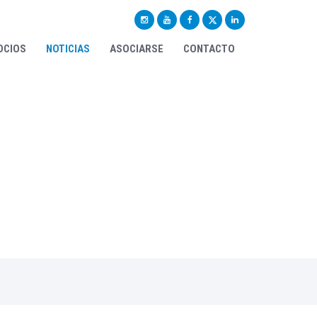
OCIOS
NOTICIAS
ASOCIARSE
CONTACTO
el local, nacional,
n, datos, contactos,
tc.