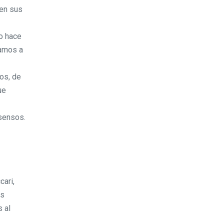
 en sus
o hace
tamos a
sos, de
ue
nsensos.
cari,
es
 al