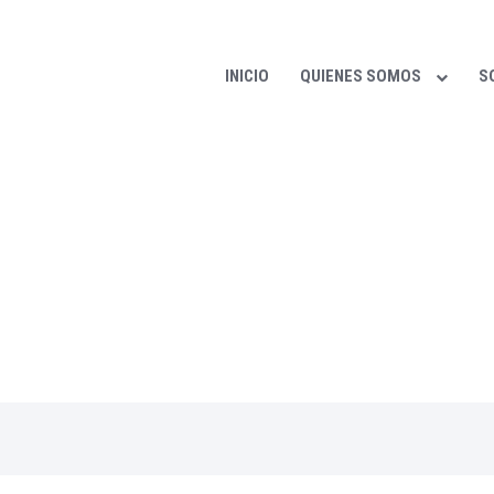
INICIO
QUIENES SOMOS
S
us asociados distintas y variadas alternativas a niv
ional de tipo privado y público, acerca de informació
esoramiento, apoyo, vinculaciones, participación, e